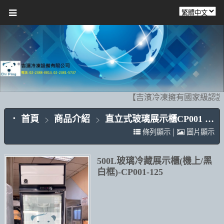
【吉濱冷凍擁有國家級認證的
首頁
商品介紹
直立式玻璃展示櫃CP001
|
條列顯示
圖片顯示
500L玻璃冷藏展示櫃(機上/黑
白框)-CP001-125