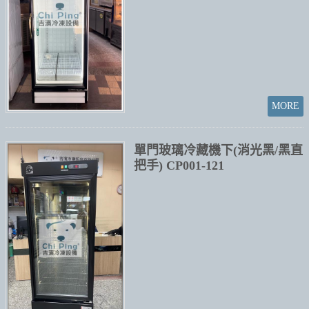
單門玻璃冷藏機下(消光黑/黑直
把手) CP001-121