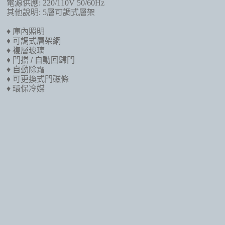
電源供應
: 220/110V 50/60Hz
其他說明
: 5
層可調式層架
♦
庫內照明
♦
可調式層架網
♦
複層玻璃
♦
門擋
/
自動回歸門
♦
自動除霜
♦
可更換式門磁條
♦
環保冷媒
訂閱最新消息
訂閱商品訊息
Powered by hosting.url.com.tw