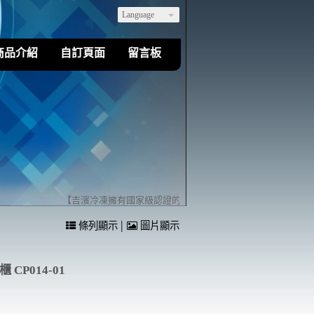
Language
商品介紹
自訂頁面
留言板
【吉濱冷凍擁有國家級認證的乙級冷凍空調裝修技術】歡迎您來店(
|
條列顯示
圖片顯示
CP014-01