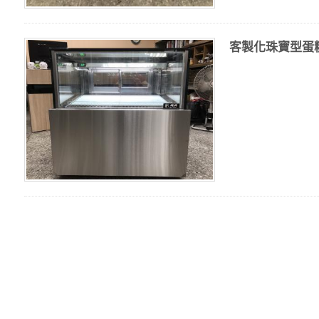
客製化珠寶型蛋糕展