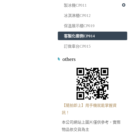
製冰機CP011
冰淇淋櫃CP012
保溫展示櫃CP019
客製化案例CP014
訂做車台CP015
others
【隨拍即上】用手機就能掌握資
訊！
本公司網站上圖片僅供參考，實際
物品依交貨為主