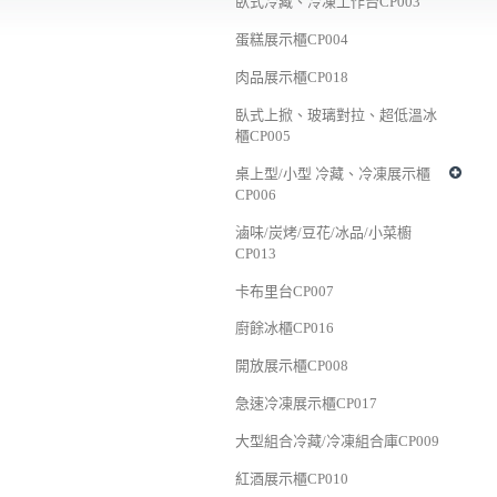
臥式冷藏、冷凍工作台CP003
蛋糕展示櫃CP004
肉品展示櫃CP018
臥式上掀、玻璃對拉、超低溫冰
櫃CP005
桌上型/小型 冷藏、冷凍展示櫃
CP006
滷味/炭烤/豆花/冰品/小菜櫥
CP013
卡布里台CP007
廚餘冰櫃CP016
開放展示櫃CP008
急速冷凍展示櫃CP017
大型組合冷藏/冷凍組合庫CP009
紅酒展示櫃CP010