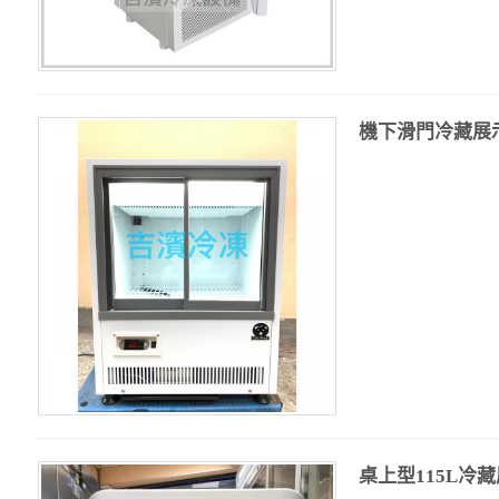
機下滑門冷藏展示櫃
桌上型115L冷藏展