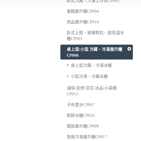
臥式冷藏、冷凍工作台CP003
蛋糕展示櫃CP004
肉品展示櫃CP018
臥式上掀、玻璃對拉、超低溫冰
櫃CP005
桌上型/小型 冷藏、冷凍展示櫃
CP006
桌上型冷藏、冷凍冰櫃
小型冷凍、冷藏冰櫃
滷味/炭烤/豆花/冰品/小菜櫥
CP013
卡布里台CP007
廚餘冰櫃CP016
開放展示櫃CP008
急速冷凍展示櫃CP017