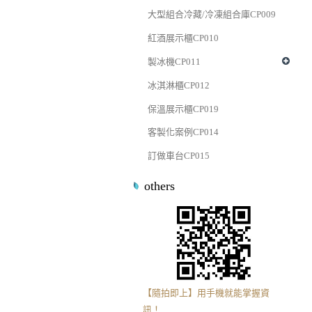
大型組合冷藏/冷凍組合庫CP009
紅酒展示櫃CP010
製冰機CP011
冰淇淋櫃CP012
保溫展示櫃CP019
客製化案例CP014
訂做車台CP015
others
【隨拍即上】用手機就能掌握資
訊！