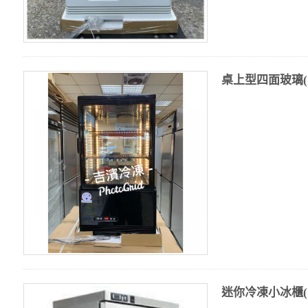
桌上型四面玻璃(黑
迷你冷凍小冰櫃(76