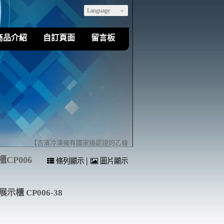
Language
商品介紹
自訂頁面
留言板
【吉濱冷凍擁有國家級認證的乙級冷凍空調裝修技術】歡迎您來店(電)詢
CP006
|
條列顯示
圖片顯示
示櫃 CP006-38