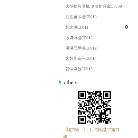
大型組合冷藏/冷凍組合庫CP009
紅酒展示櫃CP010
製冰機CP011
冰淇淋櫃CP012
保溫展示櫃CP019
客製化案例CP014
訂做車台CP015
others
【隨拍即上】用手機就能掌握資
訊！