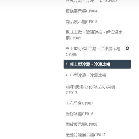
臥式冷藏、冷凍工作台CP003
蛋糕展示櫃CP004
肉品展示櫃CP018
臥式上掀、玻璃對拉、超低溫冰
櫃CP005
桌上型/小型 冷藏、冷凍展示櫃
CP006
桌上型冷藏、冷凍冰櫃
小型冷凍、冷藏冰櫃
滷味/炭烤/豆花/冰品/小菜櫥
CP013
卡布里台CP007
廚餘冰櫃CP016
開放展示櫃CP008
急速冷凍展示櫃CP017