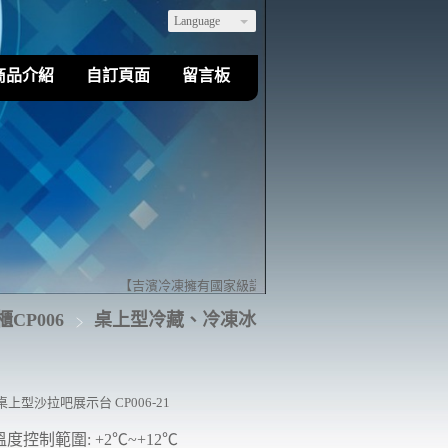
Language
商品介紹
自訂頁面
留言板
【吉濱冷凍擁有國家級認證的乙級冷凍空調裝修技術】歡迎您
CP006
桌上型冷藏、冷凍冰
桌上型沙拉吧展示台 CP006-21
度控制範圍: +2℃~+12℃