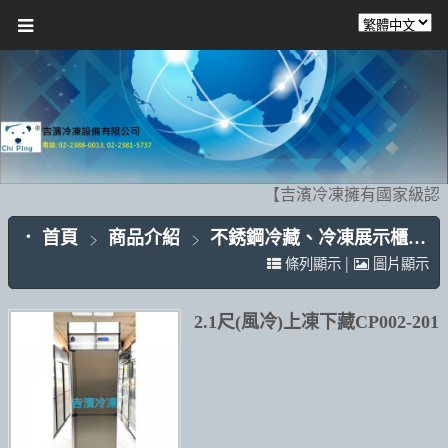
【吉濱冷凍擁有國家級認證
首頁
商品介紹
不銹鋼冷藏、冷凍展示櫃CP002
|
條列顯示
圖片顯示
2.1尺(風冷)上凍下藏CP002-201