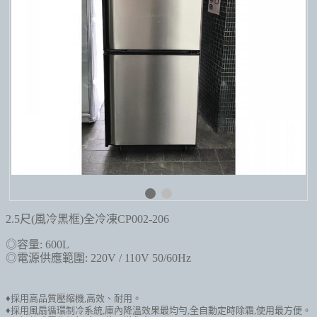
2.5尺(風冷黑框)全冷凍CP002-206
◎容量: 600L
◎電源供應範圍: 220V / 110V 50/60Hz
♦採用高品質壓縮機,高效、耐用。
♦採用風扇循環制冷系統,庫內降溫效果最均勻,全自動定時除霜,使用最方便。