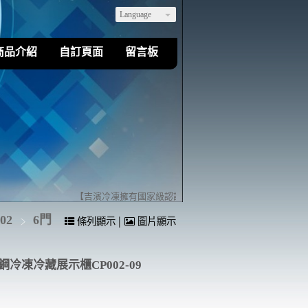
Language
商品介紹
自訂頁面
留言板
【吉濱冷凍擁有國家級認證的乙級冷凍空調裝修技術】歡迎您
02
6門
|
條列顯示
圖片顯示
鋼冷凍冷藏展示櫃CP002-09