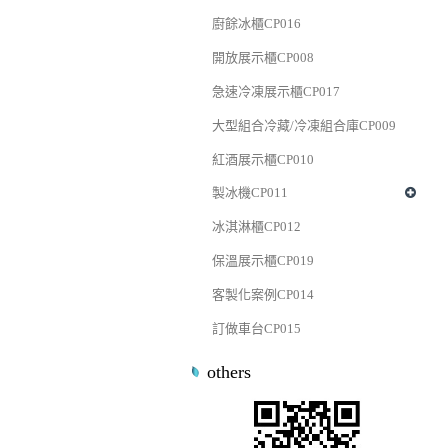
廚餘冰櫃CP016
開放展示櫃CP008
急速冷凍展示櫃CP017
大型組合冷藏/冷凍組合庫CP009
紅酒展示櫃CP010
製冰機CP011
冰淇淋櫃CP012
保溫展示櫃CP019
客製化案例CP014
訂做車台CP015
others