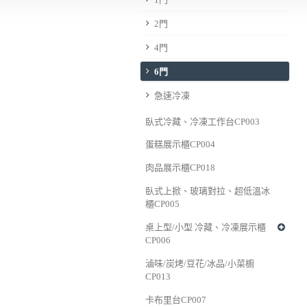
2門
4門
6門
急速冷凍
臥式冷藏、冷凍工作台CP003
蛋糕展示櫃CP004
肉品展示櫃CP018
臥式上掀、玻璃對拉、超低溫冰
櫃CP005
桌上型/小型 冷藏、冷凍展示櫃
CP006
滷味/炭烤/豆花/冰品/小菜櫥
CP013
卡布里台CP007