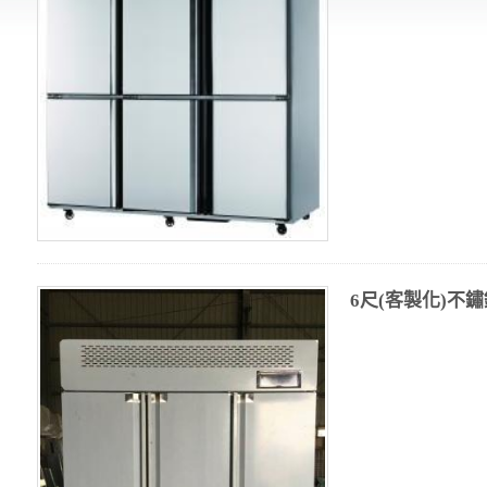
6尺(客製化)不鏽