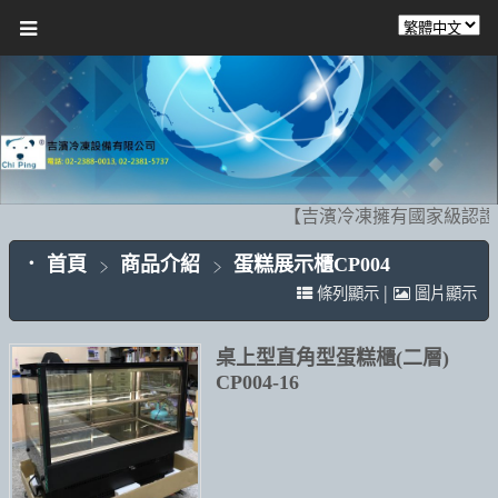
【吉濱冷凍擁有國家級認證的
首頁
商品介紹
蛋糕展示櫃CP004
|
條列顯示
圖片顯示
桌上型直角型蛋糕櫃(二層)
CP004-16