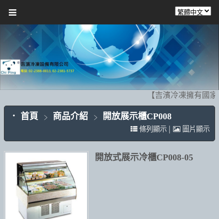
【吉濱冷凍擁有國家
首頁
商品介紹
開放展示櫃CP008
|
條列顯示
圖片顯示
開放式展示冷櫃CP008-05