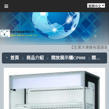
【吉濱冷凍擁有國家級
首頁
商品介紹
開放展示櫃CP008
開放櫃(OA)CP008-03