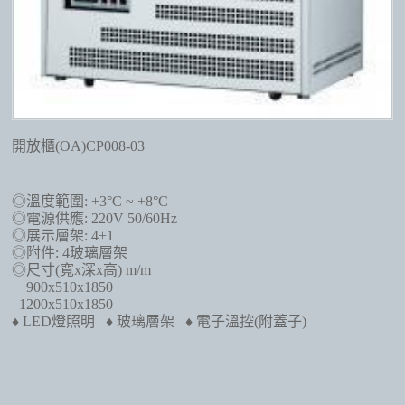
開放櫃(OA)CP008-03
◎溫度範圍: +3°C ~ +8°C
◎電源供應: 220V 50/60Hz
◎展示層架: 4+1
◎附件: 4玻璃層架
◎尺寸(寬x深x高) m/m
900x510x1850
1200x510x1850
♦ LED燈照明
♦ 玻璃層架
♦ 電子溫控(附蓋子)