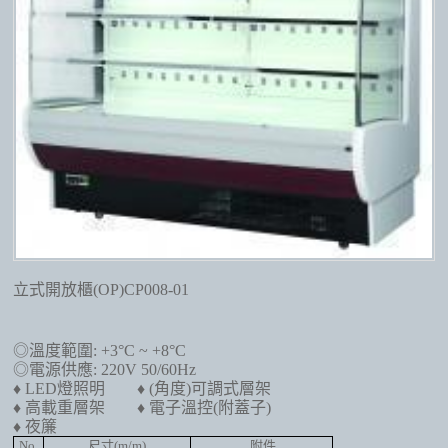
立式開放櫃(OP)CP008-01
◎溫度範圍: +3°C ~ +8°C
◎電源供應: 220V 50/60Hz
♦ LED燈照明
♦ (角度)可調式層架
♦ 高載重層架
♦ 電子溫控(附蓋子)
♦ 夜簾
No
尺寸(m/m)
附件