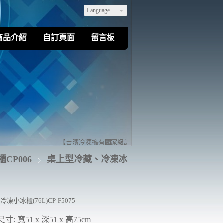
Language
商品介紹
自訂頁面
留言板
【吉濱冷凍擁有國家級認證的乙級冷凍空調裝修技術】歡迎您
CP006
桌上型冷藏、冷凍冰
冷凍小冰櫃(76L)CP-F5075
尺寸: 寬51 x 深51 x 高75cm