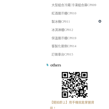
大型組合冷藏/冷凍組合庫CP009
紅酒展示櫃CP010
製冰機CP011
冰淇淋櫃CP012
保溫展示櫃CP019
客製化案例CP014
訂做車台CP015
others
【隨拍即上】用手機就能掌握資
訊！