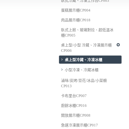
臥式冷藏、冷凍工作台CP003
蛋糕展示櫃CP004
肉品展示櫃CP018
臥式上掀、玻璃對拉、超低溫冰
櫃CP005
桌上型/小型 冷藏、冷凍展示櫃
CP006
桌上型冷藏、冷凍冰櫃
小型冷凍、冷藏冰櫃
滷味/炭烤/豆花/冰品/小菜櫥
CP013
卡布里台CP007
廚餘冰櫃CP016
開放展示櫃CP008
急速冷凍展示櫃CP017