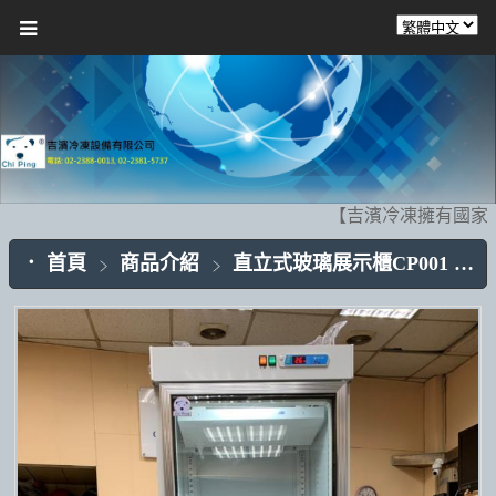
【吉濱冷凍擁有國家級
首頁
商品介紹
直立式玻璃展示櫃CP001