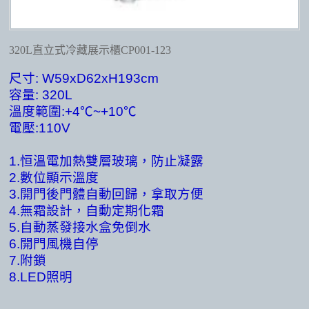
320L直立式冷藏展示櫃CP001-123
尺寸: W59xD62xH193cm
容量: 320L
溫度範圍:+4℃~+10℃
電壓:110V
1.
恒溫電加熱雙層玻璃，防止凝露
2.
數位顯示溫度
3.
開門後門體自動回歸，拿取方便
4.
無霜設計，自動定期化霜
5.
自動蒸發接水盒免倒水
6.
開門風機自停
7.
附鎖
8.LED
照明