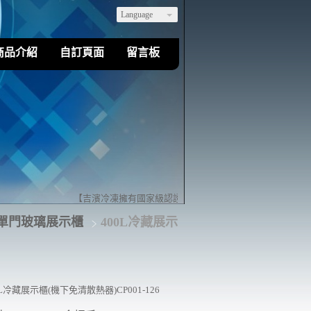
Language
商品介紹
自訂頁面
留言板
【吉濱冷凍擁有國家級認證的乙級冷凍空調裝修技術】歡迎您來
單門玻璃展示櫃
400L冷藏展示
0L冷藏展示櫃(機下免清散熱器)CP001-126