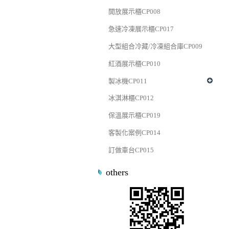
開放展示櫃CP008
急速冷凍展示櫃CP017
大型組合冷藏/冷凍組合庫CP009
紅酒展示櫃CP010
製冰機CP011
冰淇淋櫃CP012
保溫展示櫃CP019
客製化案例CP014
訂做車台CP015
others