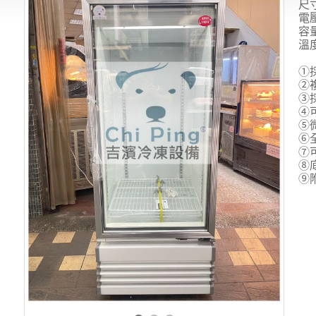
尺
電
容
溫
①
②
③
④
⑤
⑥
⑦
⑧
⑨