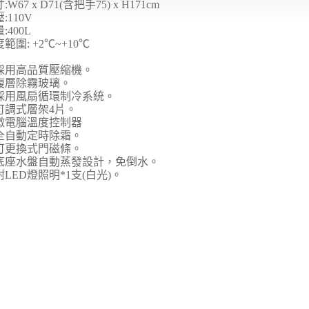
寸
:W67 x D71(
含把手
75) x H171cm
壓
:110V
量
:400L
度範圍
: +2
℃
~+10
℃
採用高品質壓縮機
。
複層除霧玻璃。
採用風扇循環制冷系統。
可調式層架
4
片。
微電腦溫度控制器
全自動定時除霜。
可更換式門磁條。
底座水盤自動蒸發設計，免倒水。
附
LED
燈照明
*1
支
(
白光
)
。