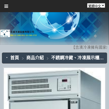
【吉濱冷凍擁有國家級
首頁
商品介紹
不銹鋼冷藏、冷凍展示櫃CP002