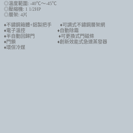
◎溫度範圍: -40℃～-45℃
◎壓縮機: 1 1/2HP
◎層架: 4片
♦不鏽鋼箱體+鋁製把手 ♦可調式不鏽鋼層架網
♦電子溫控 ♦自動除霜
♦半自動回歸門 ♦可更換式門磁條
♦門鎖 ♦創新效能式急速蒸發器
♦環保冷媒
訂閱最新消息
訂閱商品訊息
Powered by hosting.url.com.tw