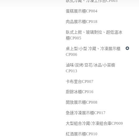
臥式冷藏、冷凍工作台CP003
蛋糕展示櫃CP004
肉品展示櫃CP018
臥式上掀、玻璃對拉、超低溫冰
櫃CP005
桌上型/小型 冷藏、冷凍展示櫃
CP006
滷味/炭烤/豆花/冰品/小菜櫥
CP013
卡布里台CP007
廚餘冰櫃CP016
開放展示櫃CP008
急速冷凍展示櫃CP017
大型組合冷藏/冷凍組合庫CP009
紅酒展示櫃CP010