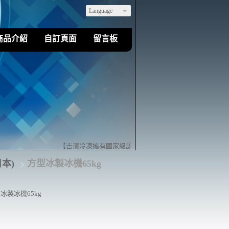
Language
商品介紹
自訂頁面
留言板
【吉濱冷凍擁有國家級認證的乙級冷凍空調裝修技術】歡迎您
日本)
方型冰製冰機65kg
冰製冰機65kg