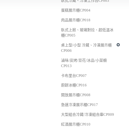
臥式冷藏、冷凍工作台CP003
蛋糕展示櫃CP004
肉品展示櫃CP018
臥式上掀、玻璃對拉、超低溫冰
櫃CP005
桌上型/小型 冷藏、冷凍展示櫃
CP006
滷味/炭烤/豆花/冰品/小菜櫥
CP013
卡布里台CP007
廚餘冰櫃CP016
開放展示櫃CP008
急速冷凍展示櫃CP017
大型組合冷藏/冷凍組合庫CP009
紅酒展示櫃CP010