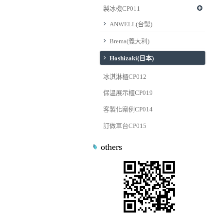
製冰機CP011
ANWELL(台製)
Brema(義大利)
Hoshizaki(日本)
冰淇淋櫃CP012
保溫展示櫃CP019
客製化案例CP014
訂做車台CP015
others