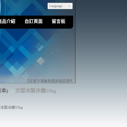
Language
商品介紹
自訂頁面
留言板
【吉濱冷凍擁有國家級認證的乙級冷凍空調裝修技術】歡迎您來店
日本)
方型冰製冰機55kg
冰製冰機55kg