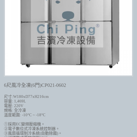
6尺風冷全凍(6門)CP021-0602
尺寸
:W180xD77xH216cm
容量
: 1,469L
電壓
: 220V
規格
:
全冷凍
溫度範圍
: -10
°
C ~ -18
°
C
①採用
EC
變頻壓縮機
。
②電子數位式冷凍系統控制器。
③風扇循環制冷系統
(
自動除霜
)
。