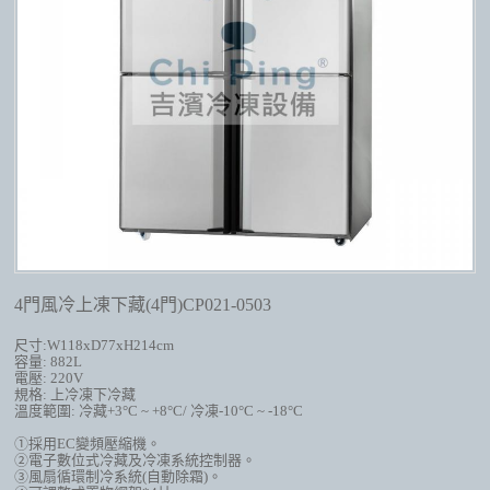
4門風冷上凍下藏(4門)CP021-0503
尺寸
:W118xD77xH214cm
容量
: 882L
電壓
: 220V
規格
: 上冷凍下
冷藏
溫度範圍
: 冷藏+3
°
C ~ +8
°
C/ 冷凍-10
°
C ~ -18
°
C
①採用
EC
變頻壓縮機
。
②電子數位式冷藏及冷凍系統控制器。
③風扇循環制冷系統
(
自動除霜
)
。