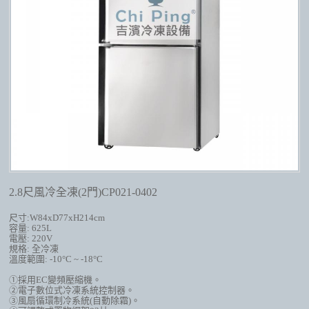
2.8尺風冷全凍(2門)CP021-0402
尺寸
:W84xD77xH214cm
容量
: 625L
電壓
: 220V
規格
:
全冷凍
溫度範圍
: -10
°
C ~ -18
°
C
①採用
EC
變頻壓縮機
。
②電子數位式冷凍系統控制器。
③風扇循環制冷系統
(
自動除霜
)
。