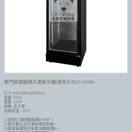
單門玻璃變頻冷凍展示櫃(黑色)CP021-01004
尺寸
:W66xD83xH206cm
容量
: 450L
電壓
: 220V
規格
:
全冷凍
出廠設溫
: -18
°
C
①採用
EC
變頻壓縮機3/4
HP
。
②電子數位式冷凍系統控制器。
③風扇循環制冷系統(自動除霜)。