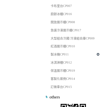
卡布里台CP007
廚餘冰櫃CP016
開放展示櫃CP008
急速冷凍展示櫃CP017
大型組合冷藏/冷凍組合庫CP009
紅酒展示櫃CP010
製冰機CP011
冰淇淋櫃CP012
保溫展示櫃CP019
客製化案例CP014
訂做車台CP015
others