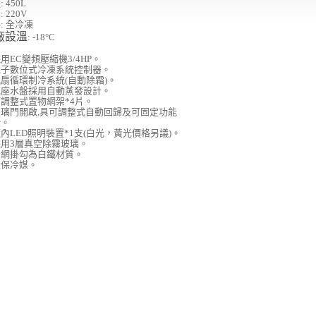
量
: 450L
壓
: 220V
格
:
全冷凍
廠設溫
: -18
°
C
採用
EC
變頻壓縮機3/4
HP
。
電子數位式冷凍系統控制器。
扇循環制冷系統(自動除霜)。
底座水盤採用自動蒸發設計。
可調整式置物網架
*4
片。
玻璃門開啟
,
具可調整式自動回歸及可固定功能
計。
櫃內
LED
照明裝置
*1支
(白光
，黃光價格另議)
。
用3層
真空
除霧玻璃。
層網掛勾為白鐵材質。
環保冷媒。