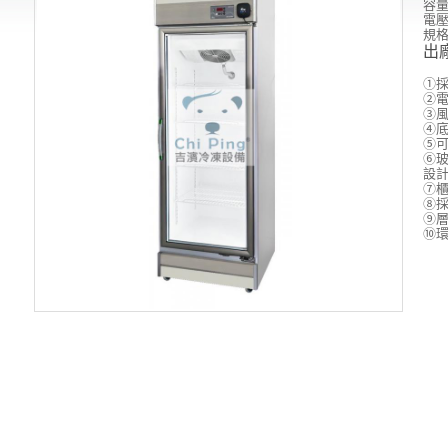
容
電
規
出
①
②
③風
④
⑤
⑥
設
⑦
⑧採
⑨
⑩