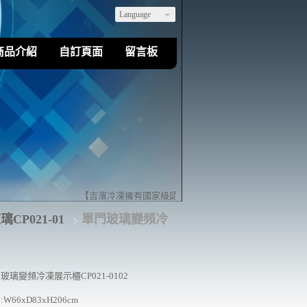
Language
商品介紹
自訂頁面
留言板
【吉濱冷凍擁有國家級認證的乙級冷凍空調裝修技術】歡迎您
CP021-01
單門玻璃變頻冷
玻璃變頻冷凍展示櫃CP021-0102
寸
:W66xD83xH206cm