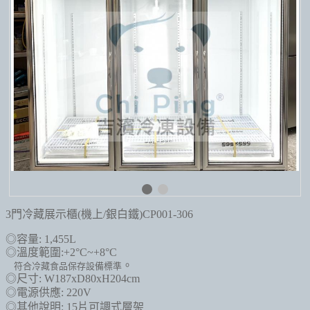
3門冷藏展示櫃(機上/銀白鐵)CP001-306
◎容量: 1,455L
◎溫度範圍:+2°C~+8°C
。
符合冷藏食品保存設備標準
◎尺寸: W187xD80xH204cm
◎電源供應: 220V
◎其他說明: 15片可調式層架