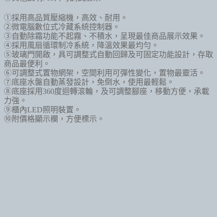
①採用高品質壓縮機，高效、耐用。
②微電腦數位式冷藏系統控制器。
③自動除霜功能不起霧、不積水，呈現最佳商品展示效果。
④採用風扇循環制冷系統，降溫效果最均勻。
⑤玻璃門開啟，具可調整式自動回歸及可固定功能設計，存取
商品最便利。
⑥可調整式置物網架，空間利用可彈性變化，置物最靈活。
⑦底座水盤自動蒸發設計，免倒水，使用最輕鬆。
⑧底座採用
360
度迴轉滾輪，及可調整腳座，移動方便，承載
力強。
⑨櫃內
LED
照明裝置。
⑩
附價格顯示欄，方便標示。
訂閱最新消息
訂閱商品訊息