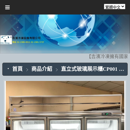
【吉濱冷凍擁有國家
首頁
商品介紹
直立式玻璃展示櫃CP001