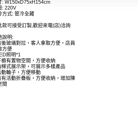
寸
: W150xD75xH154cm
壓
: 220V
冷方式
:
管冷全藏
此款可接受訂製
,
歡迎來電
(
店
)
洽詢
他說明
:
前後玻璃對拉
，
客人拿取方便
，
店員
貨方便
LED
照明
*1
下櫥有置物空間
，
方便收納
階梯式展示架
，
可展示多樣產品
活動輪子
，
方便移動
前有活動折疊板
，方便收納，增加陳
空間