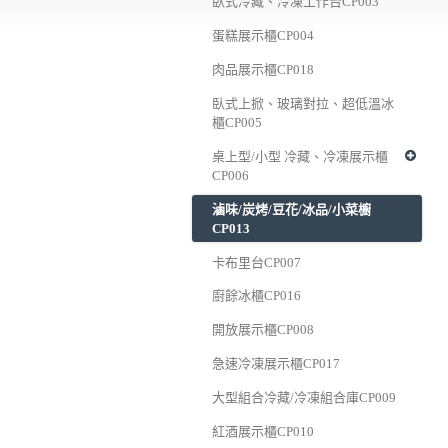
臥式冷藏、冷凍工作台CP003
蛋糕展示櫃CP004
肉品展示櫃CP018
臥式上掀、玻璃對拉、超低溫冰
櫃CP005
桌上型/小型 冷藏、冷凍展示櫃
CP006
滷味/炭烤/豆花/冰品/小菜櫥
CP013
卡布里台CP007
廚餘冰櫃CP016
開放展示櫃CP008
急速冷凍展示櫃CP017
大型組合冷藏/冷凍組合庫CP009
紅酒展示櫃CP010