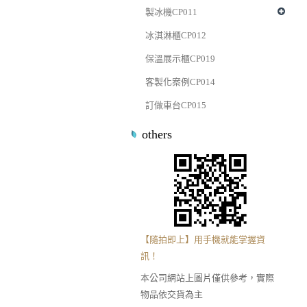
製冰機CP011
冰淇淋櫃CP012
保溫展示櫃CP019
客製化案例CP014
訂做車台CP015
others
【隨拍即上】用手機就能掌握資
訊！
本公司網站上圖片僅供參考，實際
物品依交貨為主