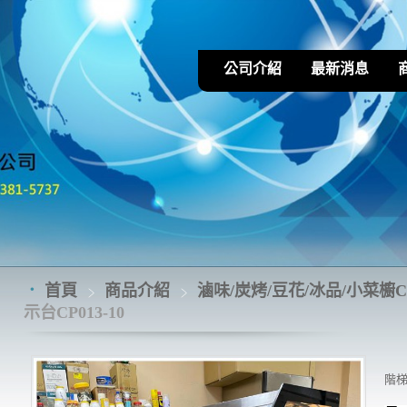
公司介紹
最新消息
首頁
商品介紹
滷味/炭烤/豆花/冰品/小菜櫥CP
示台CP013-10
階梯