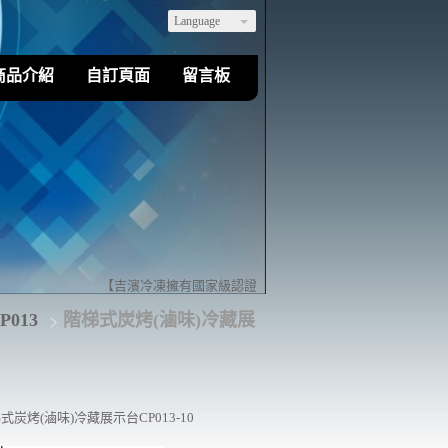
Language
商品介紹
自訂頁面
留言板
【吉濱冷凍擁有國家級認證的乙級冷凍空調裝修技術】歡迎您來
013
階梯式炭烤(滷味)冷藏展
式炭烤(滷味)冷藏展示台CP013-10