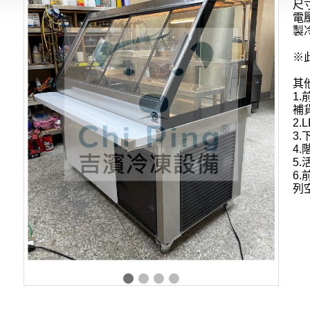
尺
電
製
※
其
1.
補
2.
3.
4.
5.
6.
列