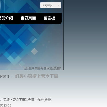
Language
商品介紹
自訂頁面
留言板
【吉濱冷凍擁有國家級認證的乙級冷凍空調裝修技術】歡迎您來店
013
訂製小菜櫥上管冷下風
小菜櫥上管冷下風冷全藏工作台(雙機
P013-06