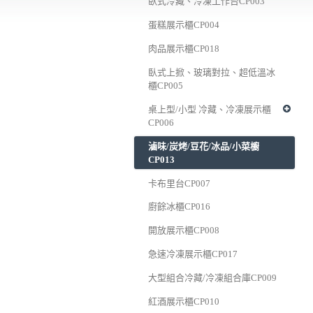
臥式冷藏、冷凍工作台CP003
蛋糕展示櫃CP004
肉品展示櫃CP018
臥式上掀、玻璃對拉、超低溫冰
櫃CP005
桌上型/小型 冷藏、冷凍展示櫃
CP006
滷味/炭烤/豆花/冰品/小菜櫥
CP013
卡布里台CP007
廚餘冰櫃CP016
開放展示櫃CP008
急速冷凍展示櫃CP017
大型組合冷藏/冷凍組合庫CP009
紅酒展示櫃CP010