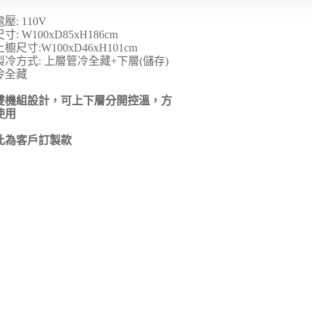
電壓
: 110V
尺寸
: W100xD85xH186cm
上櫥尺寸
:W100xD46xH101cm
製冷方式
: 上層
管冷全藏+下層(儲存)
冷全藏
雙機組設計，可上下層分開控溫，方
使用
此為客戶訂製款