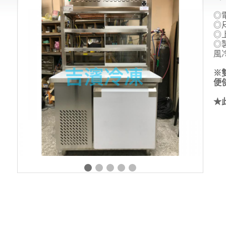
◎
◎
◎
◎
風
※
便
★