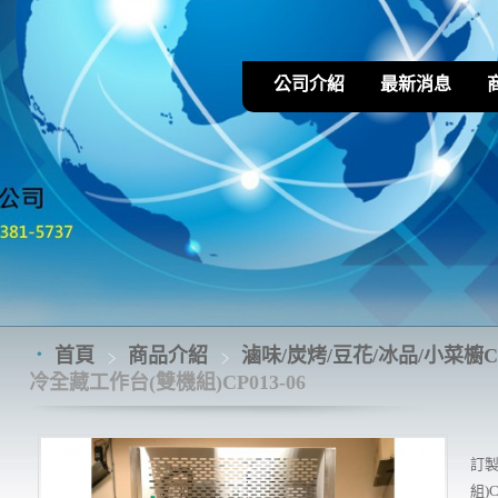
公司介紹
最新消息
首頁
商品介紹
滷味/炭烤/豆花/冰品/小菜櫥CP
冷全藏工作台(雙機組)CP013-06
訂製
組)C