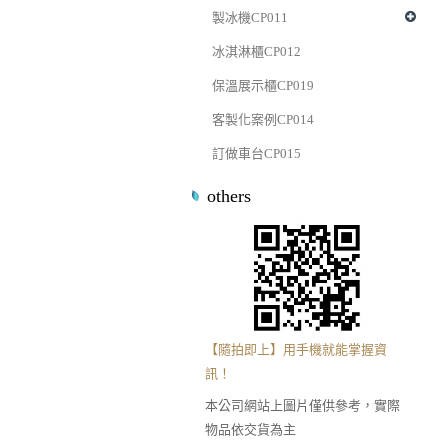
製冰機CP011
冰淇淋櫃CP012
保溫展示櫃CP019
客製化案例CP014
訂做車台CP015
others
【隨拍即上】用手機就能掌握資
訊！
本公司網站上圖片僅供參考，實際
物品依交貨為主