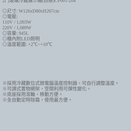
2門玻璃冷藏展示櫃(白綠)CP001-204
◎
尺寸
: W126xD80xH207cm
◎
電壓
:
110V / 1,093W
220V / 1,089W
◎
容量
: 945L
◎
櫃內附
LED
照明
◎
溫度範圍
: +2
℃
~+10
℃
※
採用冷藏數位式微電腦溫度控制器
，
可自行調整溫度
。
※
可調式置物網架
，
空間利用可彈性變化。
※
底座採用滾輪
，
移動方便
。
※
全自動定時除霜
，
使用最方便
。