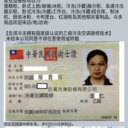
营业及维修项目为
:
蛋糕柜
、卧式上掀(玻璃)
冰柜
、冷冻(冷藏)
展示柜
、急速冷冻
展示柜
、卧式冷冻(冷藏)
工作台
、冷冻(冷藏)
组合库
、
制冰
机
、厨余冰柜
、卡布里台
、
红酒柜及其他相关客制品，众多
商品欢迎来店(电)洽询~
【吉滨冷冻拥有国家级认证的乙级冷冻空调装修技术】
未经本公司同意不得任意使用或转载
，
。
邻近双园国中停车场
步行约10分钟到达